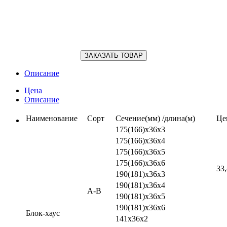
ЗАКАЗАТЬ ТОВАР
Описание
Цена
Описание
Наименование
Сорт
Сечение(мм) /длина(м)
Цен
175(166)х36х3
175(166)х36х4
175(166)х36х5
175(166)х36х6
33
190(181)х36х3
190(181)х36х4
А-В
190(181)х36х5
190(181)х36х6
Блок-хаус
141х36х2