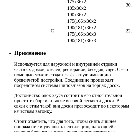
175х36х2
30
185х36х2
190х36х2
175(166)х36х2
190(181)х36х2
С
22
175(166)х36х3
190(181)х36х3
Применение
Используется для наружной и внутренней отделки
частных домов, отелей, ресторанов, беседок, саун. С его
помощью можно создать эффектную имитацию
бревенчатой постройки. Соединение производят
посредством системы шипов/пазов на торцах досок.
Достоинство блок хауса состоит в его относительной
простоте сборки, а также весовой легкости доски. В
связи с этим такой вид доски превосходит по некоторым
качествам вагонку.
Стоит отметить, что для того, чтобы снять лишнее
напряжение и улучшить вентиляцию, на «задней»
стороне блок хауса также предусматриваются пазы.